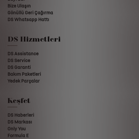
Bize Ulaşın
Gönüllü Geri Çağırma
DS Whatsapp Hattı
DS Hizmetleri
DS Assistance
DS Service
DS Garanti
Bakım Paketleri
Yedek Parçalar
Keşfet
DS Haberleri
DS Markası
Only You
Formula E