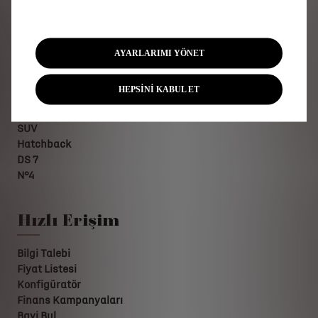
AYARLARIMI YÖNET
DS Modelleri
HEPSİNİ KABUL ET
Şarj Edilebilir Hibrit
SUV
Hatchback
DS 7
N°4
Hızlı Erişim
Bilgi Talebi
Fiyat Listesi
Konfigüratör
Finans Kampanyaları
Bayi Bul